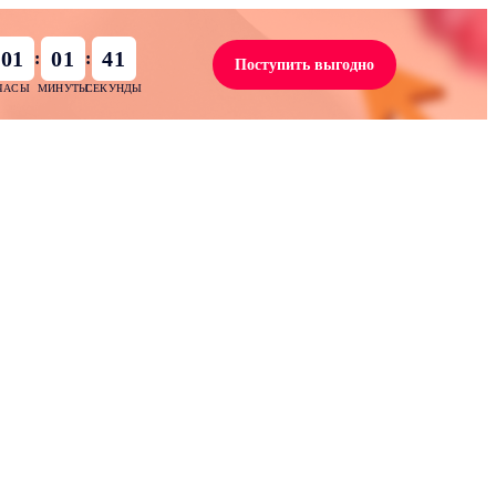
01
01
41
:
:
Поступить выгодно