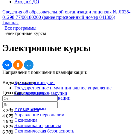
Вход в СДО
Сведения об образовательной организации
лицензия № Л035-
01298-77/00180200 (ранее присвоенный номер 041306)
Главная
|
Все программы
|
Электронные курсы
Электронные курсы
Направления повышения квалификации:
Виды программ:
Бухгалтерский учет
Государственное и муниципальное управление
Цена курса
Переподготовка
Государственные закупки
Повышение квалификации
Кадровое дело
Электронные курсы
Менеджмент
Все программы
Психология
3 200
Управление персоналом
4 075
Экономика
4 950
Экономика и финансы
5 825
Экономическая безопасность
6 700