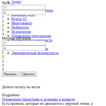
Аудит
Часы
Бухгалтерский учет
Государственные закупки
Кадровое дело
1
Курсы 1С
2
Менеджмент
2
Нейросети
3
Психология
3
Управление персоналом
Месяцы обучения
Финансовая грамотность
Экономика
Экономика и финансы
1
Экономическая безопасность
2
2
3
3
Делите оплату на части
Подробнее
Управление проектами и задачами в команде
Есть проекты, которые не двигаются с мёртвой точки, а