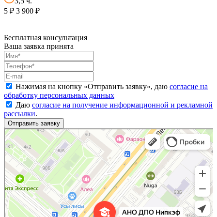
3,5 ч.
5 ₽
3 900 ₽
Бесплатная консультация
Ваша заявка принята
Нажимая на кнопку «
Отправить заявку
», даю
согласие на
обработку персональных данных
Даю
согласие на получение информационной и рекламной
рассылки
.
Национальный институт переподготовки и повышения квалификации кадров в сфере
Дополнительное образование в Москве
экономики и финансов
Центр повышения квалификации в Москве