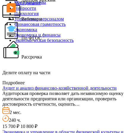
Все программы
Менеджмент
Нейросети
Психология
Управление персоналом
Вебинары
Финансовая грамотность
Экономика
Экономика и финансы
По ФГОС
Экономическая безопасность
Рассрочка
Делите оплату на части
Подробнее
Аудит и анализ финансово-хозяйственной деятельности
Аудиторская проверка позволяет дать независимую оценку
деятельности предприятия или организации, проверить
достоверность отчетности, оценить…
2 мес.
240 ч.
15 700 ₽
10 800 ₽
Экономика и управление в области физической культуры и