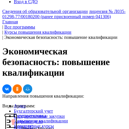
Вход в СДО
Сведения об образовательной организации
лицензия № Л035-
01298-77/00180200 (ранее присвоенный номер 041306)
Главная
|
Все программы
|
Курсы повышения квалификации
|
Экономическая безопасность: повышение квалификации
Экономическая
безопасность: повышение
квалификации
Направления повышения квалификации:
Виды программ:
Аудит
Бухгалтерский учет
Переподготовка
Государственные закупки
Повышение квалификации
Кадровое дело
Электронные курсы
Курсы 1С
Диплом Москвы