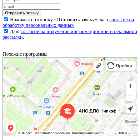
Нажимая на кнопку «
Отправить заявку
», даю
согласие на
обработку персональных данных
Даю
согласие на получение информационной и рекламной
рассылки
.
Похожие программы
Национальный институт переподготовки и повышения квалификации кадров в сфере
Дополнительное образование в Москве
экономики и финансов
Центр повышения квалификации в Москве