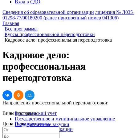
Вход в СДО
Сведения об образовательной организации
лицензия № Л035-
01298-77/00180200 (ранее присвоенный номер 041306)
Главная
|
Все программы
|
Курсы профессиональной переподготовки
|
Кадровое дело: профессиональная переподготовка
Кадровое дело:
профессиональная
переподготовка
Направления профессиональной переподготовки:
Виды программ:
Бухгалтерский учет
Государственное и муниципальное управление
Цена курса
Переподготовка
Государственные закупки
Повышение квалификации
Кадровое дело
Электронные курсы
Менеджмент