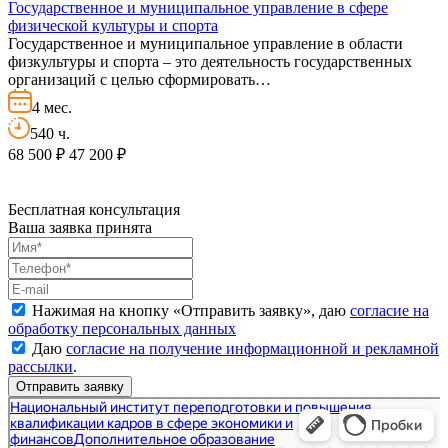
Государственное и муниципальное управление в сфере
физической культуры и спорта
Государственное и муниципальное управление в области
физкультуры и спорта – это деятельность государственных
организаций с целью сформировать…
4 мес.
540 ч.
68 500 ₽
47 200 ₽
Бесплатная консультация
Ваша заявка принята
Нажимая на кнопку «
Отправить заявку
», даю
согласие на
обработку персональных данных
Даю
согласие на получение информационной и рекламной
рассылки
.
Национальный институт переподготовки и повышения квалификации кадров в сфере
Дополнительное образование в Москве
экономики и финансов
Центр повышения квалификации в Москве