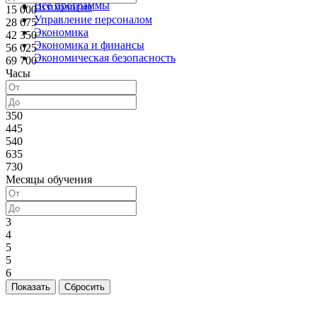
Все программы
Психология
15 000
Управление персоналом
28 675
Экономика
42 350
Экономика и финансы
56 025
Экономическая безопасность
69 700
Часы
350
445
540
635
730
Месяцы обучения
3
4
5
5
6