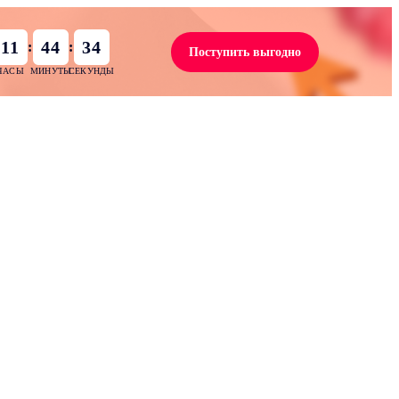
11
44
33
:
:
Поступить выгодно