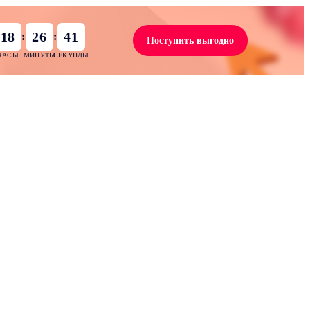
18
26
40
:
:
Поступить выгодно