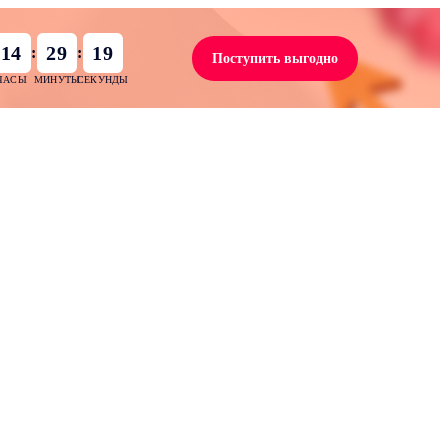
14
29
18
:
:
Поступить выгодно