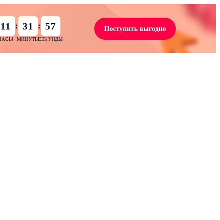
11
31
56
:
:
Поступить выгодно