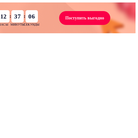
12
37
05
:
:
Поступить выгодно