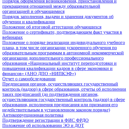
Порядок оформления возникновения, приостановления и
прекращения отношений между образовательной
организацией и обучающимися
Порядок заполнения, выдачи и хранения документов об
обучении и квалификации
Положение об итоговой аттестации обучающихся
Положение о сертификате, подтверждающем факт участия в
вебинарах
Положение о порядке реализации индивидуального учебного
плана, в том числе организации ускоренного обучения по
образовательным программам в автономной некоммерческой
организации дополнительного профессионального
образования «Национальный институт переподготовки и
повышения квалификации кадров в сфере экономики и
финансов» (АНО ДПО «НИПКЭФ»)
Отчет о самообследовании
Предписания органов, осуществляющих государственный
контроль (надзор) в сфере образования, отчеты об исполнении
таких предписаний (до подтверждения органом,
осуществляющим государственный контроль (надзор) в сфере
образования, исполнения предписания или признания его
недействительным в установленном законом порядке)
Антикоррупционная политика
Подтверждение регистрации в ФИС ФРДО
Положение об использовании ЭО и ДОТ