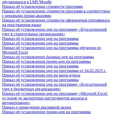
обучающихся в LMS Moodle
Приказ об установлении стоимости программ
Приказ об установлении стоимости программ в соответствии
с ценовыми промо-акциями
Приказ об установлении стоимости оформления сертификата
на иностранном языке
Приказ об установлении цен на программу «Бухгалтерский
учет в строительных организациях»
Приказ об установлении цен на программы
Приказ об установлении цен на программы
Приказ об установлении цен на программы обучения по
Microsoft Excel
Приказ об установлении базовых цен на программы
Приказ об установлении промо-цен на программы
Приказ об установлении цен на программы
Приказ об установлении цен на программы от 24.02.2025 г.
Приказ об установлении цен на мини-курсы
Приказ об установлении цен на программы
Приказ об установлении цен на программу «Бухгалтерский
учет в бюджетных организациях»
Приказ об установлении цен на программу «Microsoft Excel:
от основ до экспертных инструментов анализа и
автоматизации»
Приказ о проведении рекламной акции
Приказ об установлении промо-цен на программы