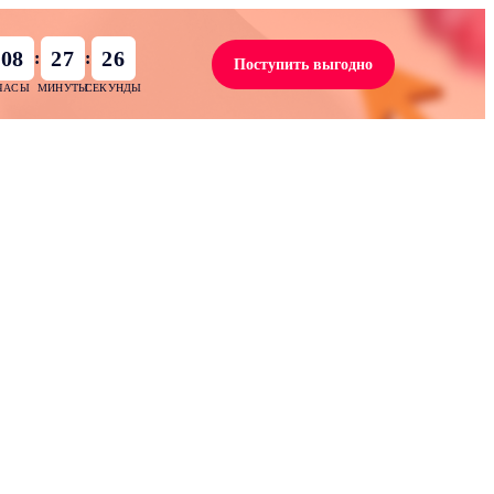
08
27
24
:
:
Поступить выгодно