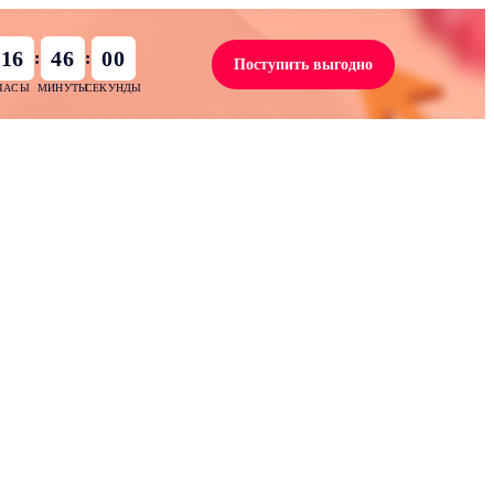
16
45
59
:
:
Поступить выгодно