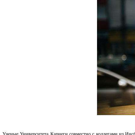
Ученые Университета Карнеги совместно с коллегами из Инсб