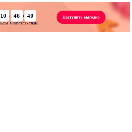
10
48
39
:
:
Поступить выгодно