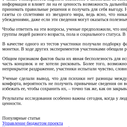
информация и влияет ли на ее ценность возможность дальнейш
принимать правильные решения и получать для себя выгоду. 
газеты со сплетнями из звездного мира, ведь ясно, что ник
убеждениями, даже если эти сведения могут оказаться полезны
Чтобы ответить на эти вопросы, ученые предположили, что инф
группы людей разного возраста, пола и социального статуса. В
В качестве одного из тестов участники получали подборку ф
монетки. В ходе других экспериментов участниками обещали ра
Общим признаком фактов была их явная бесполезность для ис
часть концовок и не хотели рисковать. Более того, возможн
неприкрытое раздражение, участники испытали чувство, словно
Ученые сделали вывод, что для психики нет разницы между
комфорта, вероятность не получить привычные сведения он в
избежать ее, чтобы сохранить их, – точно так же, как он закры
Результаты исследования особенно важны сегодня, когда у л
ценности.
Популярные статьи
Управление бюджетом проекта