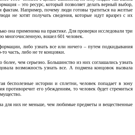
рмация – это ресурс, который позволяет делать верный выбор,
м фактам. Например, почему люди готовы тратиться на желтые
люди не хотят получать сведения, которые идут вразрез с их
лько она применима на практике. Для проверки исследовали три
амую многочисленную, вошел 601 человек.
нформации, либо узнать все или ничего – путем подкидывания
то часть, либо не те концовки.
более, чем серьезно. Большинство из них соглашались узнать
адовала возможность узнать все. А подмена концовок вызвала
я бесполезные истории и сплетни, человек попадает в зону
я противоречит его убеждениям, то человек будет стремиться
имущество.
жна для них не меньше, чем любимые предметы и вещественные