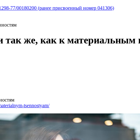
298-77/00180200 (ранее присвоенный номер 041306)
нностям
 так же, как к материальным
нностям
-materialnym-tsennostyam/