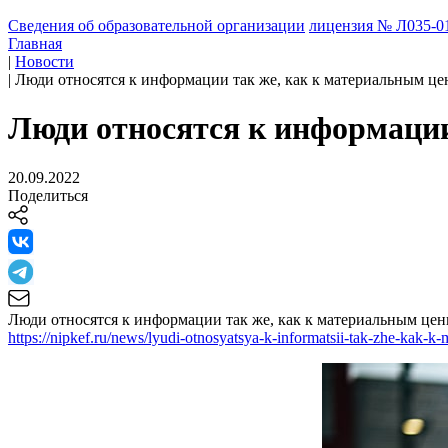
Сведения об образовательной организации
лицензия № Л035-01
Главная
|
Новости
|
Люди относятся к информации так же, как к материальным це
Люди относятся к информации
20.09.2022
Поделиться
Люди относятся к информации так же, как к материальным це
https://nipkef.ru/news/lyudi-otnosyatsya-k-informatsii-tak-zhe-kak-k