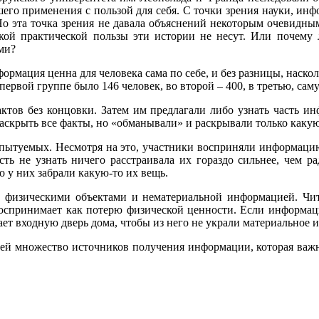
его применения с пользой для себя. С точки зрения науки, инфо
Но эта точка зрения не давала объяснений некоторым очевидны
акой практической пользы эти истории не несут. Или почему 
ми?
ормация ценна для человека сама по себе, и без разницы, наско
 первой группе было 146 человек, во второй – 400, в третью, с
актов без концовки. Затем им предлагали либо узнать часть и
скрыть все факты, но «обманывали» и раскрывали только какую-
пытуемых. Несмотря на это, участники восприняли информацию 
ость не узнать ничего расстраивала их гораздо сильнее, чем р
 у них забрали какую-то их вещь.
 физическими объектами и нематериальной информацией. Чита
оспринимает как потерю физической ценности. Если информаци
вает входную дверь дома, чтобы из него не украли материальное 
юдей множество источников получения информации, которая ва