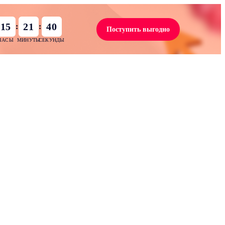
15
21
38
:
:
Поступить выгодно