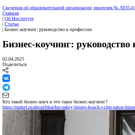
Сведения об образовательной организации
лицензия № Л035-01
Главная
|
Об Институте
|
Статьи
|
Бизнес-коучинг: руководство к профессии
Бизнес-коучинг: руководство 
02.04.2025
Поделиться
Кто такой бизнес-коуч и что такое бизнес-коучинг?
https://nipkef.ru/about/blog/kto-takoy-biznes-kouch-i-chto-takoe-bizn