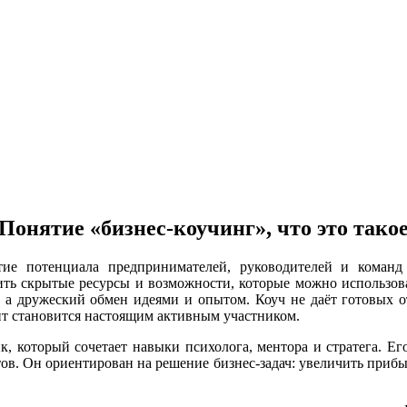
Понятие «бизнес-коучинг», что это тако
е потенциала предпринимателей, руководителей и команд ч
ть скрытые ресурсы и возможности, которые можно использоват
, а дружеский обмен идеями и опытом. Коуч не даёт готовых от
ент становится настоящим активным участником.
 который сочетает навыки психолога, ментора и стратега. Ег
тов. Он ориентирован на решение бизнес-задач: увеличить приб