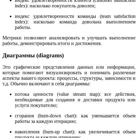
индекс удовлетворенности клиента (customer satisfaction
index): насколько покупатель доволен;
индекс удовлетворенности команды (team satisfaction
index): насколько команда довольна выполнением
работы.
Метрики позволяют анализировать и улучшать выполнение
работы, демонстрировать итоги и достижения.
Диаграммы (diagrams)
Это графические представления данных или информации,
которые помогают визуализировать и понимать различные
аспекты вашего проекта: процессы, структуры, зависимости и
т.д. Обычно включают в себя диаграммы:
потока ценности (value stream map): все действия,
необходимые для создания и доставки продукта или
услуги покупателю;
сгорания (burn-down chart): как уменьшается объем
работы за каждую итерацию;
накопления (burn-up chart): как увеличивается объем
продукта за каждую итерацию;