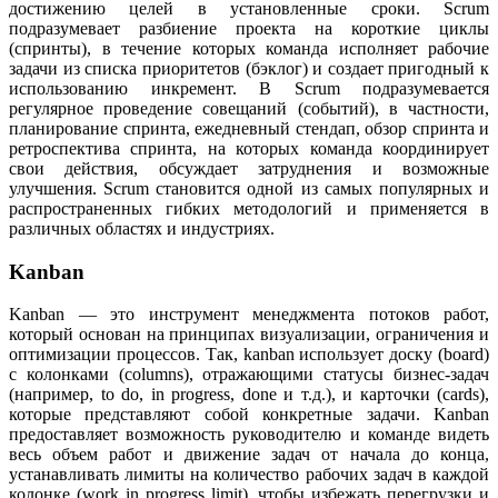
достижению целей в установленные сроки. Scrum
подразумевает разбиение проекта на короткие циклы
(спринты), в течение которых команда исполняет рабочие
задачи из списка приоритетов (бэклог) и создает пригодный к
использованию инкремент. В Scrum подразумевается
регулярное проведение совещаний (событий), в частности,
планирование спринта, ежедневный стендап, обзор спринта и
ретроспектива спринта, на которых команда координирует
свои действия, обсуждает затруднения и возможные
улучшения. Scrum становится одной из самых популярных и
распространенных гибких методологий и применяется в
различных областях и индустриях.
Kanban
Kanban — это инструмент менеджмента потоков работ,
который основан на принципах визуализации, ограничения и
оптимизации процессов. Так, kanban использует доску (board)
с колонками (columns), отражающими статусы бизнес-задач
(например, to do, in progress, done и т.д.), и карточки (cards),
которые представляют собой конкретные задачи. Kanban
предоставляет возможность руководителю и команде видеть
весь объем работ и движение задач от начала до конца,
устанавливать лимиты на количество рабочих задач в каждой
колонке (work in progress limit), чтобы избежать перегрузки и