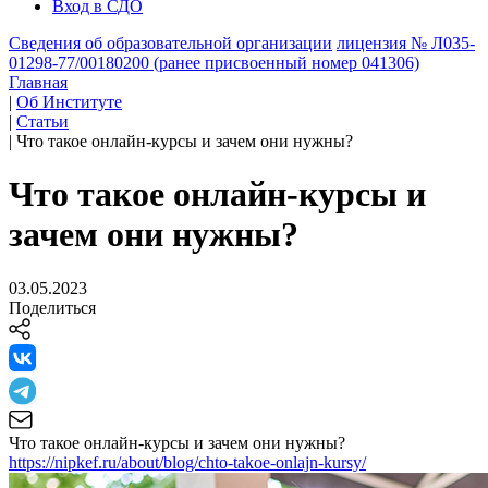
Вход в СДО
Сведения об образовательной организации
лицензия № Л035-
01298-77/00180200 (ранее присвоенный номер 041306)
Главная
|
Об Институте
|
Статьи
|
Что такое онлайн-курсы и зачем они нужны?
Что такое онлайн-курсы и
зачем они нужны?
03.05.2023
Поделиться
Что такое онлайн-курсы и зачем они нужны?
https://nipkef.ru/about/blog/chto-takoe-onlajn-kursy/