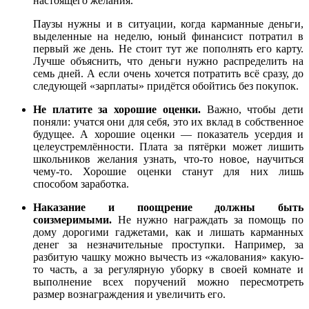
настоящего желания.
Паузы нужны и в ситуации, когда карманные деньги,
выделенные на неделю, юный финансист потратил в
первый же день. Не стоит тут же пополнять его карту.
Лучше объяснить, что деньги нужно распределить на
семь дней. А если очень хочется потратить всё сразу, до
следующей «зарплаты» придётся обойтись без покупок.
Не платите за хорошие оценки.
Важно, чтобы дети
поняли: учатся они для себя, это их вклад в собственное
будущее. А хорошие оценки — показатель усердия и
целеустремлённости. Плата за пятёрки может лишить
школьников желания узнать, что-то новое, научиться
чему-то. Хорошие оценки станут для них лишь
способом заработка.
Наказание и поощрение должны быть
соизмеримыми.
Не нужно награждать за помощь по
дому дорогими гаджетами, как и лишать карманных
денег за незначительные проступки. Например, за
разбитую чашку можно вычесть из «жалования» какую-
то часть, а за регулярную уборку в своей комнате и
выполнение всех поручений можно пересмотреть
размер вознаграждения и увеличить его.