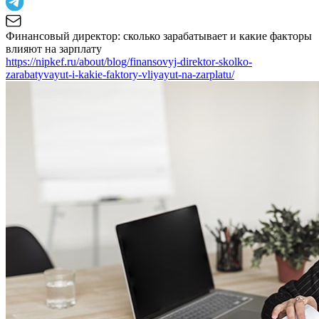
Финансовый директор: сколько зарабатывает и какие факторы
влияют на зарплату
https://nipkef.ru/about/blog/finansovyj-direktor-skolko-
zarabatyvayut-i-kakie-faktory-vliyayut-na-zarplatu/