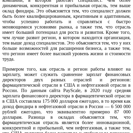
компании, в которой работает специалист. Чем более
динамичная, конкурентная и прибыльная отрасль, тем выше
оклад финдира. Это объясняется тем, что специалист должен
быть более квалифицированным, креативным и адаптивным,
чтобы успешно работать и справляться с быстро
меняющимися условиями рынка, а также тем, что отрасль
имеет больший потенциал для роста и развития. Кроме того,
чем лучше развит регион, в котором находится организация,
тем выше доход специалистов. Это объясняется тем, что у них
больше возможностей для расширения бизнеса, а также тем,
что регион имеет более высокий уровень жизни и стоимости
труда.
Примером того, как отрасль и регион работы влияют на
зарплату, может служить сравнение зарплат финансовых
директоров двух разных отраслей и регионов:
фармацевтической отрасли в США и нефтегазовой отрасли в
России. По данным сайта PayScale, в 2020 году средняя
зарплата финансового директора в фармацевтической отрасли
в США составляла 175 000 долларов ежегодно, в то время как
доход финдира в нефтегазовой отрасли в России — 6 500 000
рублей ежегодно, что эквивалентно примерно 87 000
долларам. Разница в окладах объясняется тем, что
фармацевтическая отрасль является более инновационной,
конкурентной и прибыльной, чем нефтегазовая, а также тем,