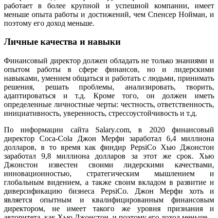
работает в более крупной и успешной компании, имеет
меньше опыта работы и достижений, чем Спенсер Нойман, и
поэтому его доход меньше.
Личные качества и навыки
Финансовый директор должен обладать не только знаниями и
опытом работы в сфере финансов, но и лидерскими
навыками, умением общаться и работать с людьми, принимать
решения, решать проблемы, анализировать, творить,
адаптироваться и т.д. Кроме того, он должен иметь
определенные личностные черты: честность, ответственность,
инициативность, уверенность, стрессоустойчивость и т.д.
По информации сайта Salary.com, в 2020 финансовый
директор Coca-Cola Джон Мерфи заработал 6,4 миллиона
долларов, в то время как финдир PepsiCo Хью Джонстон
заработал 9,8 миллиона долларов за этот же срок. Хью
Джонстон известен своими лидерскими качествами,
инновационностью, стратегическим мышлением и
глобальным видением, а также своим вкладом в развитие и
диверсификацию бизнеса PepsiCo. Джон Мерфи хоть и
является опытным и квалифицированным финансовым
директором, не имеет такого же уровня признания и
авторитета, как Хью Джонстон, и поэтому его доход меньше.