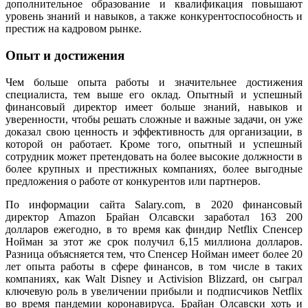
дополнительное образование и квалификация повышают
уровень знаний и навыков, а также конкурентоспособность и
престиж на кадровом рынке.
Опыт и достижения
Чем больше опыта работы и значительнее достижения
специалиста, тем выше его оклад. Опытный и успешный
финансовый директор имеет больше знаний, навыков и
уверенности, чтобы решать сложные и важные задачи, он уже
доказал свою ценность и эффективность для организации, в
которой он работает. Кроме того, опытный и успешный
сотрудник может претендовать на более высокие должности в
более крупных и престижных компаниях, более выгодные
предложения о работе от конкурентов или партнеров.
По информации сайта Salary.com, в 2020 финансовый
директор Amazon Брайан Олсавски заработал 163 200
долларов ежегодно, в то время как финдир Netflix Спенсер
Нойман за этот же срок получил 6,15 миллиона долларов.
Разница объясняется тем, что Спенсер Нойман имеет более 20
лет опыта работы в сфере финансов, в том числе в таких
компаниях, как Walt Disney и Activision Blizzard, он сыграл
ключевую роль в увеличении прибыли и подписчиков Netflix
во время пандемии коронавируса. Брайан Олсавски хоть и