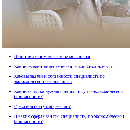
Понятие экономической безопасности
Какие бывают виды экономической безопасности
Каковы задачи и обязанности специалиста по
экономической безопасности
Какие качества нужны специалисту по экономической
безопасности?
Где освоить эту профессию?
В каких сферах заняты специалисты по экономической
безопасности?