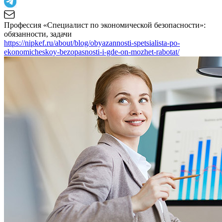
Профессия «Специалист по экономической безопасности»:
обязанности, задачи
https://nipkef.ru/about/blog/obyazannosti-spetsialista-po-
ekonomicheskoy-bezopasnosti-i-gde-on-mozhet-rabotat/