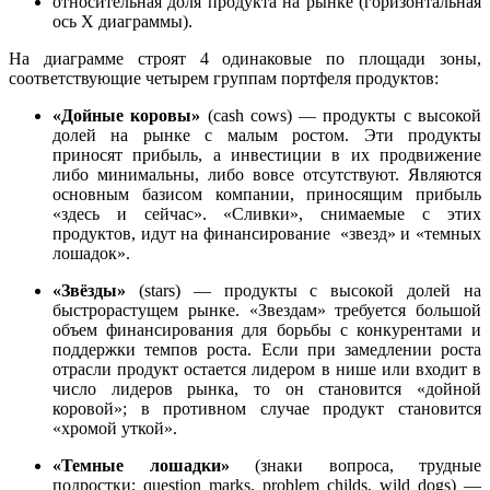
относительная доля продукта на рынке (горизонтальная
ось X диаграммы).
На диаграмме строят 4 одинаковые по площади зоны,
соответствующие четырем группам портфеля продуктов:
«Дойные коровы»
(cash cows) — продукты с высокой
долей на рынке с малым ростом. Эти продукты
приносят прибыль, а инвестиции в их продвижение
либо минимальны, либо вовсе отсутствуют. Являются
основным базисом компании, приносящим прибыль
«здесь и сейчас». «Сливки», снимаемые с этих
продуктов, идут на финансирование «звезд» и «темных
лошадок».
«Звёзды»
(stars) — продукты с высокой долей на
быстрорастущем рынке. «Звездам» требуется большой
объем финансирования для борьбы с конкурентами и
поддержки темпов роста. Если при замедлении роста
отрасли продукт остается лидером в нише или входит в
число лидеров рынка, то он становится «дойной
коровой»; в противном случае продукт становится
«хромой уткой».
«Темные лошадки»
(знаки вопроса, трудные
подростки; question marks, problem childs, wild dogs) —