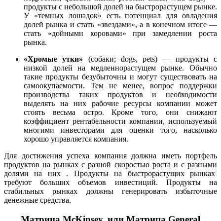
продукты с небольшой долей на быстрорастущем рынке.
У «темных лошадок» есть потенциал для овладения
долей рынка и стать «звездами», а в конечном итоге —
стать «дойными коровами» при замедлении роста
рынка.
«Хромые утки»
(собаки; dogs, pets) — продукты с
низкой долей на медленнорастущем рынке. Обычно
такие продукты безубыточны и могут существовать на
самоокупаемости. Тем не менее, вопрос поддержки
производства таких продуктов и необходимости
выделять на них рабочие ресурсы компании может
стоять весьма остро. Кроме того, они снижают
коэффициент рентабельности компании, используемый
многими инвесторами для оценки того, насколько
хорошо управляется компания.
Для достижения успеха компания должна иметь портфель
продуктов на рынках с разной скоростью роста и с разными
долями на них . Продукты на быстрорастущих рынках
требуют больших объемов инвестиций. Продукты на
стабильных рынках должны генерировать избыточные
денежные средства.
Матрица McKinsey, или Матрица General