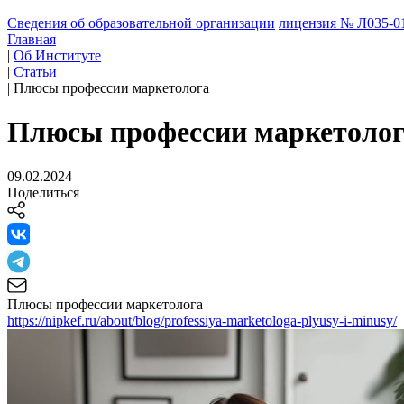
Сведения об образовательной организации
лицензия № Л035-01
Главная
|
Об Институте
|
Статьи
|
Плюсы профессии маркетолога
Плюсы профессии маркетоло
09.02.2024
Поделиться
Плюсы профессии маркетолога
https://nipkef.ru/about/blog/professiya-marketologa-plyusy-i-minusy/