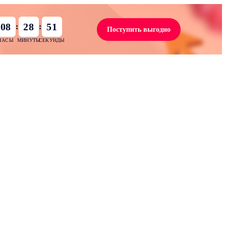
08
28
50
:
:
Поступить выгодно