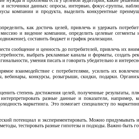
ие нужды и проблемы есть у целевой аудитории, какие решения
ы и источники данных: опросы, интервью, фокус-группы, набл
нусы компании и продукта, выделить конкурентные преимуще
пределить, как достичь целей, привлечь и удержать потребит
миссию и видение компании, определить целевые сегменты и 
родвижение), составить бюджет и график реализации.
ести сообщение и ценность до потребителей, привлечь их вним
требности, выбрать рекламные каналы и форматы, создать рек
ригинальности, умения писать и говорить убедительно и интересн
рямое взаимодействие с потребителями, усилить их вовлечен
ы, вебинары, конкурсы, розыгрыши, скидки, подарки. Организ
оценить степень достижения целей, полученные результаты, п
 интерпретировать разные данные и показатели, например, к
доходность маркетинга. Это помогает специалисту по маркетин
рческий потенциал и экспериментировать. Можно придумывать 
етоды, тестировать разные гипотезы и подходы. Важно быть го