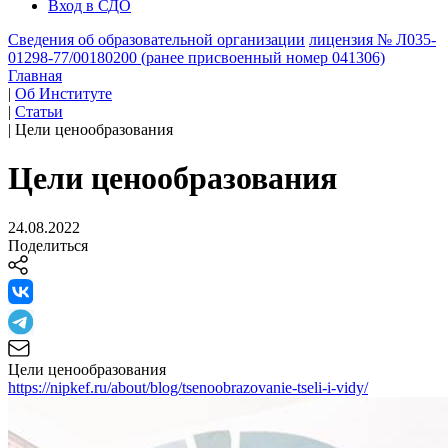
Вход в СДО
Сведения об образовательной организации
лицензия № Л035-
01298-77/00180200 (ранее присвоенный номер 041306)
Главная
|
Об Институте
|
Статьи
|
Цели ценообразования
Цели ценообразования
24.08.2022
Поделиться
Цели ценообразования
https://nipkef.ru/about/blog/tsenoobrazovanie-tseli-i-vidy/