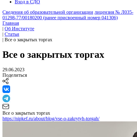
Вход в СДО
Сведения об образовательной организации
лицензия № Л035-
01298-77/00180200 (ранее присвоенный номер 041306)
Главная
|
Об Институте
|
Статьи
|
Все о закрытых торгах
Все о закрытых торгах
29.06.2023
Поделиться
Все о закрытых торгах
https://nipkef.ru/about/blog/vse-o-zakrytyh-torgah/