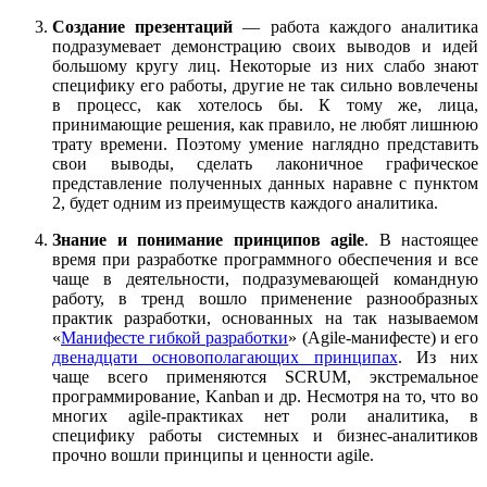
Создание презентаций
— работа каждого аналитика
подразумевает демонстрацию своих выводов и идей
большому кругу лиц. Некоторые из них слабо знают
специфику его работы, другие не так сильно вовлечены
в процесс, как хотелось бы. К тому же, лица,
принимающие решения, как правило, не любят лишнюю
трату времени. Поэтому умение наглядно представить
свои выводы, сделать лаконичное графическое
представление полученных данных наравне с пунктом
2, будет одним из преимуществ каждого аналитика.
Знание и понимание принципов agile
. В настоящее
время при разработке программного обеспечения и все
чаще в деятельности, подразумевающей командную
работу, в тренд вошло применение разнообразных
практик разработки, основанных на так называемом
«
Манифесте гибкой разработки
» (Agile-манифесте) и его
двенадцати основополагающих принципах
. Из них
чаще всего применяются SCRUM, экстремальное
программирование, Kanban и др. Несмотря на то, что во
многих agile-практиках нет роли аналитика, в
специфику работы системных и бизнес-аналитиков
прочно вошли принципы и ценности agile.