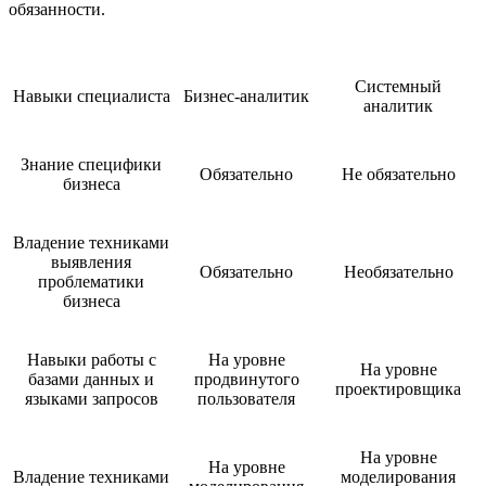
обязанности.
Системный
Навыки специалиста
Бизнес-аналитик
аналитик
Знание специфики
Обязательно
Не обязательно
бизнеса
Владение техниками
выявления
Обязательно
Необязательно
проблематики
бизнеса
Навыки работы с
На уровне
На уровне
базами данных и
продвинутого
проектировщика
языками запросов
пользователя
На уровне
На уровне
Владение техниками
моделирования