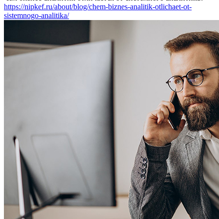
https://nipkef.ru/about/blog/chem-biznes-analitik-otlichaet-ot-
sistemnogo-analitika/