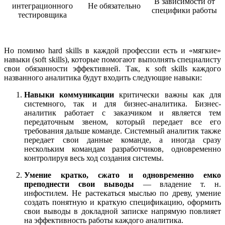
В зависимости от
интеграционного
Не обязательно
специфики работы
тестировщика
Но помимо hard skills в каждой профессии есть и «мягкие»
навыки (soft skills), которые помогают выполнять специалисту
свои обязанности эффективней. Так, к soft skills каждого
названного аналитика будут входить следующие навыки:
Навыки коммуникации
критически важны как для
системного, так и для бизнес-аналитика. Бизнес-
аналитик работает с заказчиком и является тем
передаточным звеном, который передает все его
требования дальше команде. Системный аналитик также
передает свои данные команде, а иногда сразу
нескольким командам разработчиков, одновременно
контролируя весь ход создания системы.
Умение кратко, сжато и одновременно емко
преподнести свои выводы
— владение т. н.
инфостилем. Не растекаться мыслью по древу, умение
создать понятную и краткую спецификацию, оформить
свои выводы в докладной записке напрямую повлияет
на эффективность работы каждого аналитика.