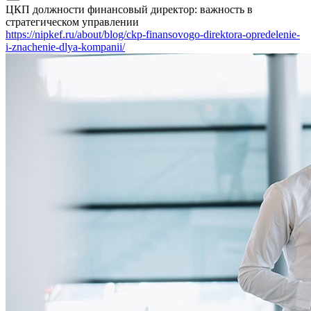
ЦКП должности финансовый директор: важность в
стратегическом управлении
https://nipkef.ru/about/blog/ckp-finansovogo-direktora-opredelenie-
i-znachenie-dlya-kompanii/