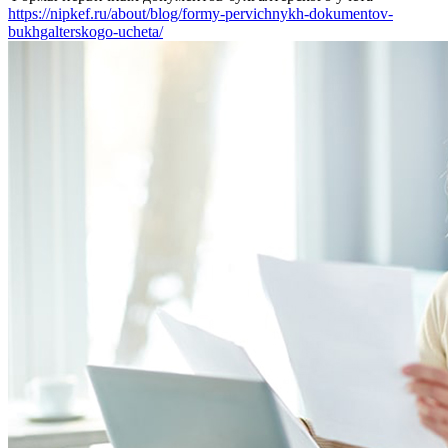
https://nipkef.ru/about/blog/formy-pervichnykh-dokumentov-
bukhgalterskogo-ucheta/