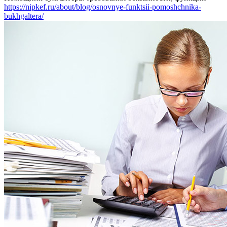
https://nipkef.ru/about/blog/osnovnye-funktsii-pomoshchnika-
bukhgaltera/