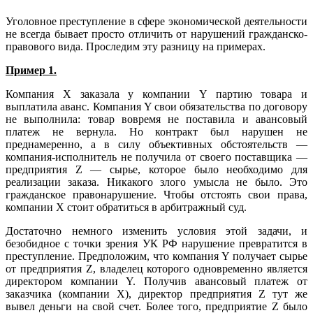
Уголовное преступление в сфере экономической деятельности
не всегда бывает просто отличить от нарушений гражданско-
правового вида. Проследим эту разницу на примерах.
Пример 1.
Компания X заказала у компании Y партию товара и
выплатила аванс. Компания Y свои обязательства по договору
не выполнила: товар вовремя не поставила и авансовый
платеж не вернула. Но контракт был нарушен не
преднамеренно, а в силу объективных обстоятельств —
компания-исполнитель не получила от своего поставщика —
предприятия Z — сырье, которое было необходимо для
реализации заказа. Никакого злого умысла не было. Это
гражданское правонарушение. Чтобы отстоять свои права,
компании X стоит обратиться в арбитражный суд.
Достаточно немного изменить условия этой задачи, и
безобидное с точки зрения УК РФ нарушение превратится в
преступление. Предположим, что компания Y получает сырье
от предприятия Z, владелец которого одновременно является
директором компании Y. Получив авансовый платеж от
заказчика (компании X), директор предприятия Z тут же
вывел деньги на свой счет. Более того, предприятие Z было