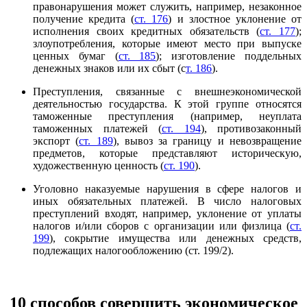
правонарушения может служить, например, незаконное
получение кредита (
ст. 176
) и злостное уклонение от
исполнения своих кредитных обязательств (
ст. 177
);
злоупотребления, которые имеют место при выпуске
ценных бумаг (
ст. 185
); изготовление поддельных
денежных знаков или их сбыт (с
т. 186
).
Преступления, связанные с внешнеэкономической
деятельностью государства. К этой группе относятся
таможенные преступления (например, неуплата
таможенных платежей (
ст. 194
), противозаконный
экспорт (
ст. 189
), вывоз за границу и невозвращение
предметов, которые представляют историческую,
художественную ценность (
ст. 190
).
Уголовно наказуемые нарушения в сфере налогов и
иных обязательных платежей. В число налоговых
преступлений входят, например, уклонение от уплаты
налогов и/или сборов с организации или физлица (
ст.
199
), сокрытие имущества или денежных средств,
подлежащих налогообложению (ст. 199/2).
10 способов совершить экономическое