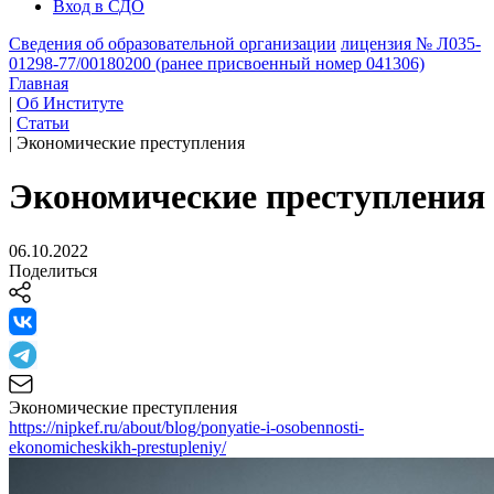
Вход в СДО
Сведения об образовательной организации
лицензия № Л035-
01298-77/00180200 (ранее присвоенный номер 041306)
Главная
|
Об Институте
|
Статьи
|
Экономические преступления
Экономические преступления
06.10.2022
Поделиться
Экономические преступления
https://nipkef.ru/about/blog/ponyatie-i-osobennosti-
ekonomicheskikh-prestupleniy/